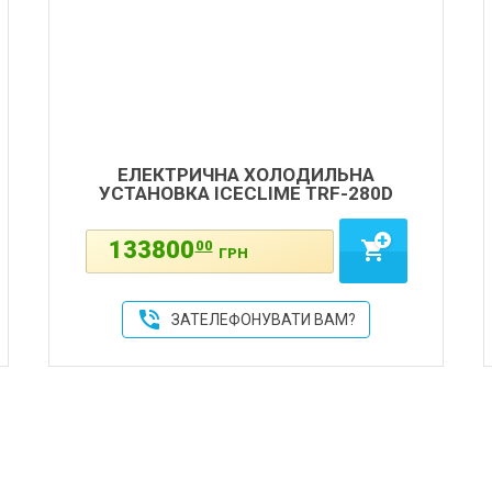
ЕЛЕКТРИЧНА ХОЛОДИЛЬНА
УСТАНОВКА ICECLIME TRF-280D
133800
00
shopping_cart
ГРН
phone_in_talk
ЗАТЕЛЕФОНУВАТИ ВАМ?