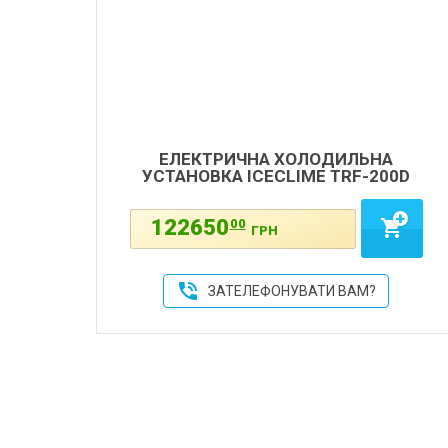
ЕЛЕКТРИЧНА ХОЛОДИЛЬНА
УСТАНОВКА ICECLIME TRF-200D
122650
00
shopping_cart
ГРН
phone_in_talk
ЗАТЕЛЕФОНУВАТИ ВАМ?