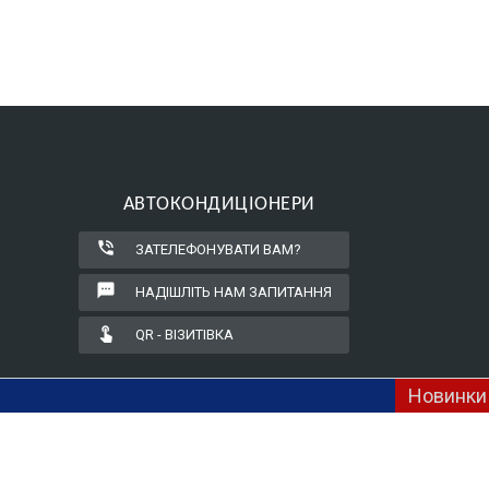
АВТОКОНДИЦІОНЕРИ
phone_in_talk
ЗАТЕЛЕФОНУВАТИ ВАМ?
textsms
НАДІШЛІТЬ НАМ ЗАПИТАННЯ
touch_app
QR - ВІЗИТІВКА
Новинки