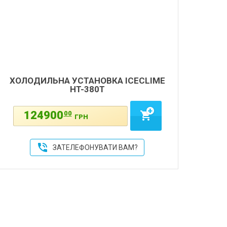
ХОЛОДИЛЬНА УСТАНОВКА ICECLIME
HT-380T
124900
00
shopping_cart
ГРН
phone_in_talk
ЗАТЕЛЕФОНУВАТИ ВАМ?